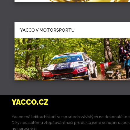
YACCO V MOTORSPORTU
YACCO.CZ
Yacco má letitou historii ve sportech závislých na dokonalé tec
Díky neustálému zlepšování naši produktů jsme schopni uspokoji
nejnáročnější.