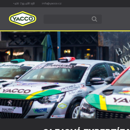
+420 739 428 158
info@yacco.cz