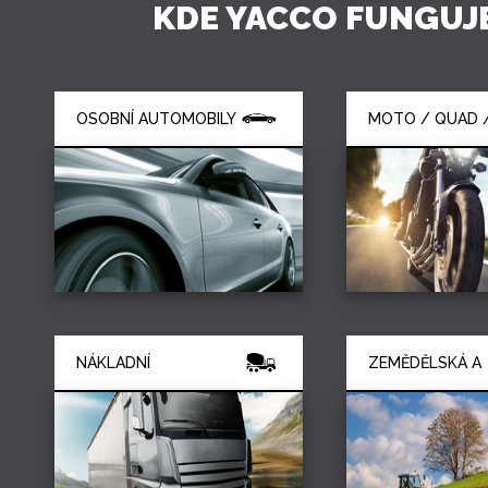
KDE YACCO FUNGUJ
OSOBNÍ AUTOMOBILY
MOTO / QUAD 
KARTING
NÁKLADNÍ
ZEMĚDĚLSKÁ A
AUTOMOBILY A TĚŽKÁ
ZAHRADNÍ TECH
TECHNIKA