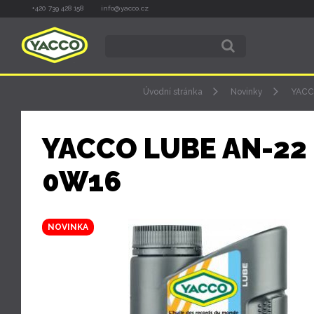
+420 739 428 158
info@yacco.cz
Úvodní stránka
Novinky
YACC
YACCO LUBE AN-22
0W16
NOVINKA