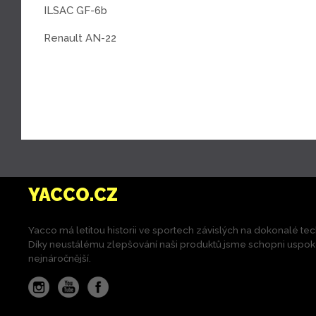
ILSAC GF-6b
Renault AN-22
YACCO.CZ
Yacco má letitou historii ve sportech závislých na dokonalé tec
Díky neustálému zlepšování naši produktů jsme schopni uspokoji
nejnáročnější.
Instagram
YouTube
Facebook