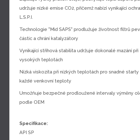
udržuje nízké emise CO2, přičemž nabízí vynikající ochra
L.S.P.I.
Technologie "Mid SAPS" prodlužuje životnost filtrů pe
částic a chrání katalyzátory
Vynikající střihová stabilita udržuje dokonalé mazání při
vysokých teplotách
Nízká viskozita při nízkých teplotách pro snadné starty
každé venkovní teploty
Umožňuje bezpečné prodloužené intervaly výměny ol
podle OEM
Specifikace:
API SP