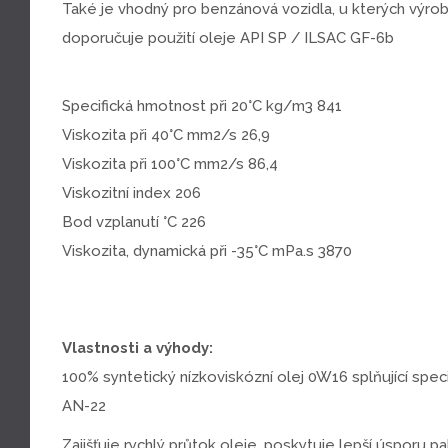
Také je vhodný pro benzánová vozidla, u kterých výro
doporučuje použití oleje API SP / ILSAC GF-6b
Specifická hmotnost při 20°C kg/m3 841
Viskozita při 40°C mm2/s 26,9
Viskozita při 100°C mm2/s 86,4
Viskozitní index 206
Bod vzplanutí °C 226
Viskozita, dynamická při -35°C mPa.s 3870
Vlastnosti a výhody:
100% syntetický nízkoviskózní olej 0W16 splňující speci
AN-22
Zajišťuje rychlý průtok oleje, poskytuje lepší úsporu pal