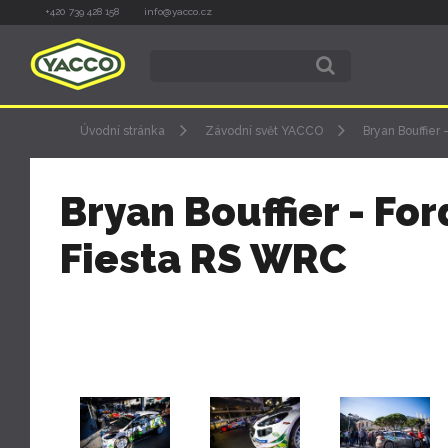
+420 739 428 158
info@yacco.cz
Úvodní stránka
Závodní svět YACCO
Bryan Bouffier
Bryan Bouffier - For
Fiesta RS WRC