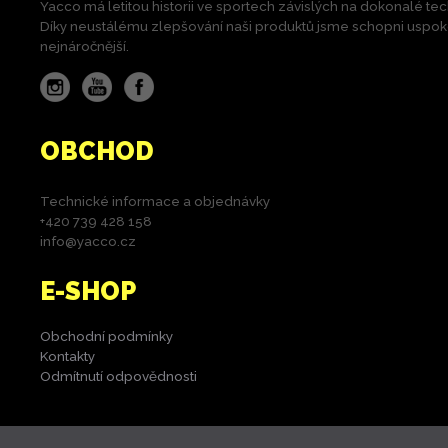
Yacco má letitou historii ve sportech závislých na dokonalé tec
Díky neustálému zlepšování naši produktů jsme schopni uspokoji
nejnáročnější.
Instagram
YouTube
Facebook
OBCHOD
Technické informace a objednávky
+420 739 428 158
info@yacco.cz
E-SHOP
Obchodní podmínky
Kontakty
Odmítnutí odpovědnosti