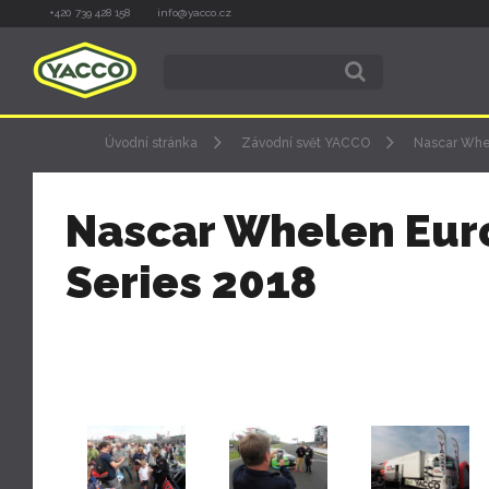
+420 739 428 158
info@yacco.cz
Úvodní stránka
Závodní svět YACCO
Nascar Whe
Nascar Whelen Eur
Series 2018