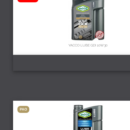
YACCO LUBE GDI 10W30
PAO