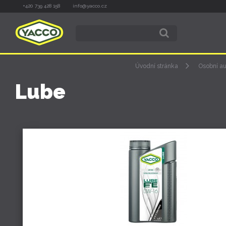
+420 739 428 158
info@yacco.cz
Úvodní stránka
Osobní a
Lube