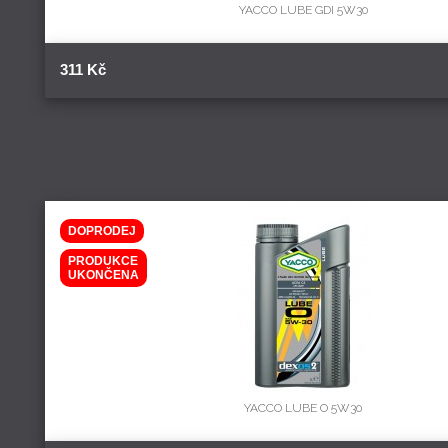
YACCO LUBE GDI 5W30
311 Kč
DOPRODEJ
PRODUKCE
UKONČENA
YACCO LUBE O 5W30