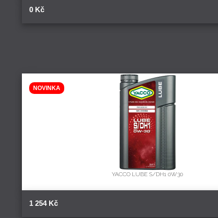
0 Kč
NOVINKA
YACCO LUBE S/DH1 0W30
1 254 Kč