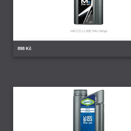
YACCO LUBE Me 0W40
898 Kč