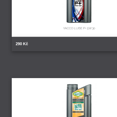
YACCO LUBE P+ 5W30
290 Kč