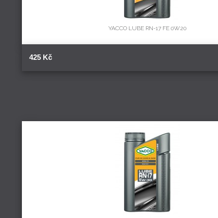
YACCO LUBE RN-17 FE 0W20
425 Kč