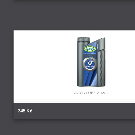
YACCO LUBE V 0W20
345 Kč