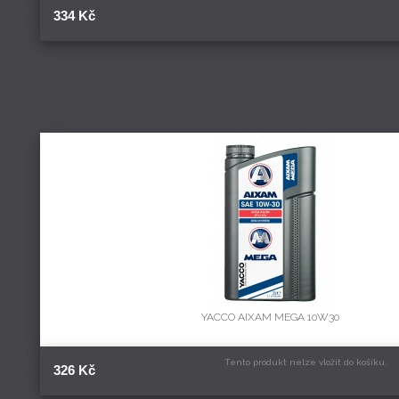
334 Kč
YACCO AIXAM MEGA 10W30
Tento produkt nelze vložit do košíku.
326 Kč