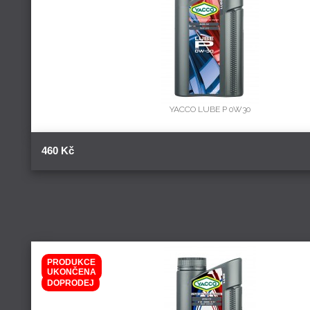
YACCO LUBE P 0W30
460 Kč
PRODUKCE
UKONČENA
DOPRODEJ