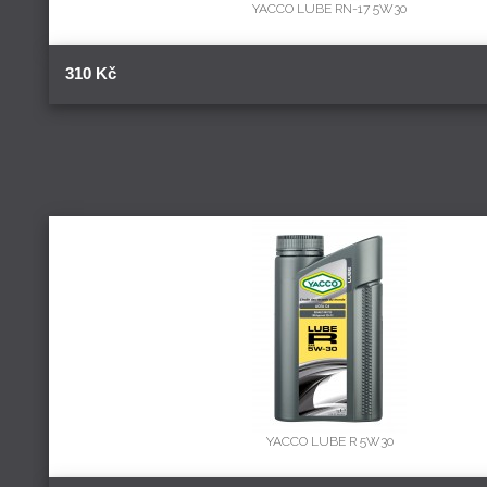
YACCO LUBE RN-17 5W30
310 Kč
YACCO LUBE R 5W30