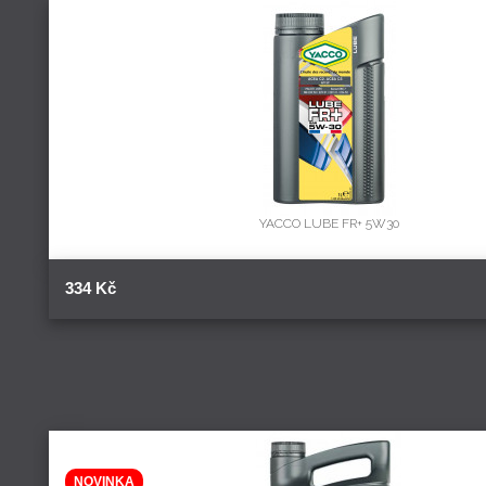
YACCO LUBE FR+ 5W30
334 Kč
NOVINKA