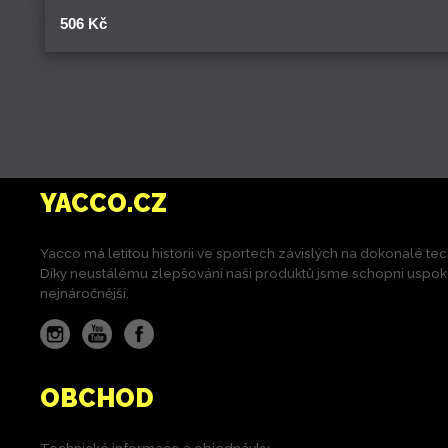
506 Kč
YACCO.CZ
Yacco má letitou historii ve sportech závislých na dokonalé tec
Díky neustálému zlepšování naši produktů jsme schopni uspokoji
nejnáročnější.
Instagram
YouTube
Facebook
OBCHOD