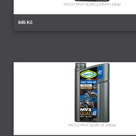
YACCO MVX QUAD 4 SYNTH 5W40
645 Kč
YACCO MVX QUAD 4T 10W40