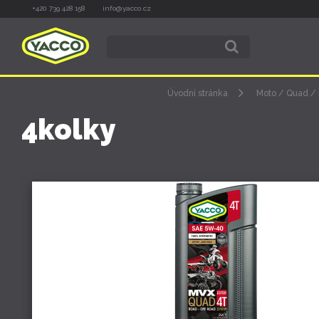
+420 739 428 158
info@yacco.cz
Úvodní stránka
Moto / Quad / 
4kolky