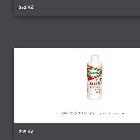
253 Kč
YACCO 90 R DOT 5.1 - brzdová kapalina
299 Kč