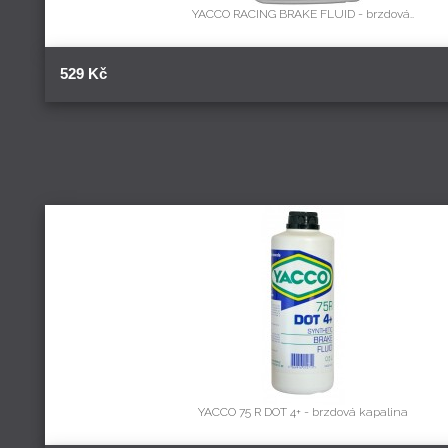
YACCO RACING BRAKE FLUID - brzdová..
529 Kč
YACCO 75 R DOT 4+ - brzdová kapalina