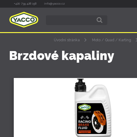
+420 739 428 158
info@yacco.cz
Úvodní stránka
Moto / Quad / Karting
Brzdové kapaliny